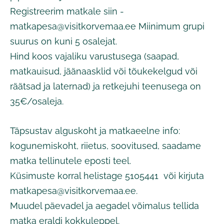
Registreerim matkale siin -
matkapesa@visitkorvemaa.ee
Miinimum grupi
suurus on kuni 5 osalejat.
Hind koos vajaliku varustusega (saapad,
matkauisud, jäänaasklid või tõukekelgud või
räätsad ja laternad) ja retkejuhi teenusega on
35€/osaleja.
Täpsustav alguskoht ja matkaeelne info:
kogunemiskoht, riietus, soovitused, saadame
matka tellinutele eposti teel.
Küsimuste korral helistage 5105441
või kirjuta
matkapesa@visitkorvemaa.ee
.
Muudel päevadel ja aegadel võimalus tellida
matka eraldi kokkuleppel.