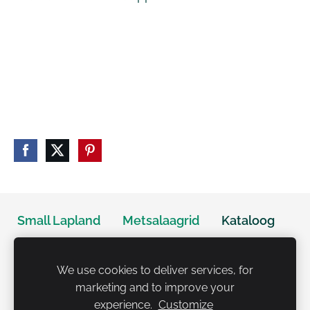
Small Lapland
Metsalaagrid
Kataloog
Kontakt
Küpsised
We use cookies to deliver services, for
marketing and to improve your
Uuejärve Matkapesa OÜ reg.nr. 14398302
experience.
Customize