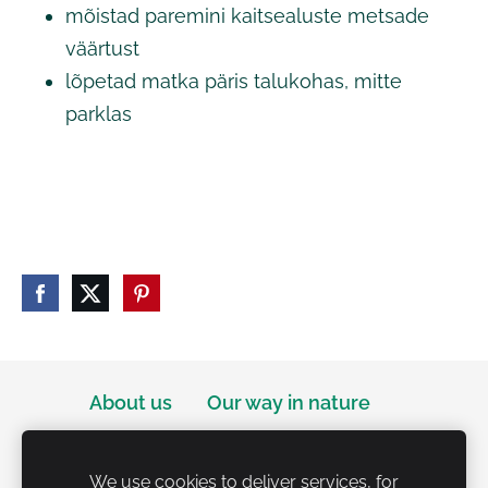
mõistad paremini kaitsealuste metsade
väärtust
lõpetad matka päris talukohas, mitte
parklas
About us
Our way in nature
Responsible wild swimming
1
Cookies
We use cookies to deliver services, for