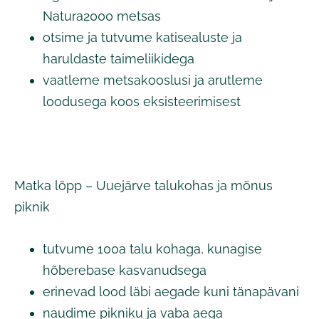
Natura2000 metsas
otsime ja tutvume katisealuste ja
haruldaste taimeliikidega
vaatleme metsakooslusi ja arutleme
loodusega koos eksisteerimisest
Matka lõpp – Uuejärve talukohas ja mõnus
piknik
tutvume 100a talu kohaga, kunagise
hõberebase kasvanudsega
erinevad lood läbi aegade kuni tänapävani
naudime pikniku ja vaba aega