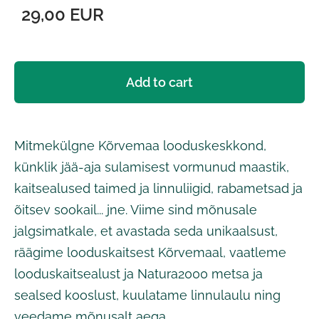
29,00 EUR
Add to cart
Mitmekülgne Kõrvemaa looduskeskkond,
künklik jää-aja sulamisest vormunud maastik,
kaitsealused taimed ja linnuliigid, rabametsad ja
õitsev sookail... jne. Viime sind mõnusale
jalgsimatkale, et avastada seda unikaalsust,
räägime looduskaitsest Kõrvemaal, vaatleme
looduskaitsealust ja Natura2000 metsa ja
sealsed kooslust, kuulatame linnulaulu ning
veedame mõnusalt aega.