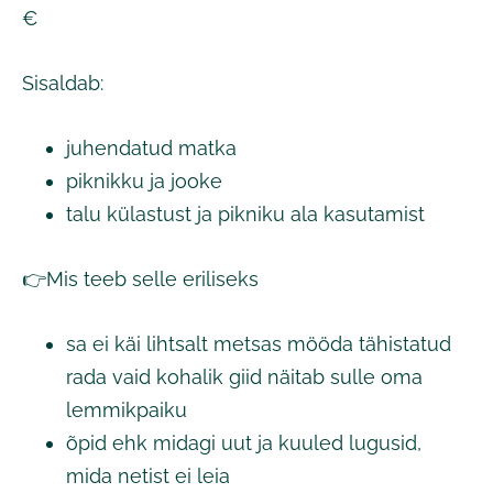
€
Sisaldab:
juhendatud matka
piknikku ja jooke
talu külastust ja pikniku ala kasutamist
👉Mis teeb selle eriliseks
sa ei käi lihtsalt metsas mööda tähistatud
rada vaid kohalik giid näitab sulle oma
lemmikpaiku
õpid ehk midagi uut ja kuuled lugusid,
mida netist ei leia