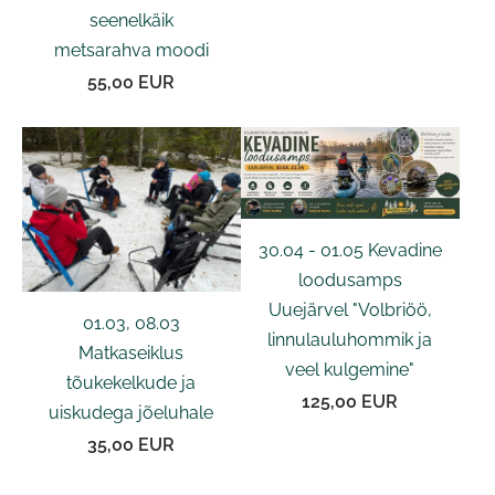
seenelkäik
metsarahva moodi
55,00 EUR
30.04 - 01.05 Kevadine
loodusamps
Uuejärvel "Volbriöö,
01.03, 08.03
linnulauluhommik ja
Matkaseiklus
veel kulgemine"
tõukekelkude ja
125,00 EUR
uiskudega jõeluhale
35,00 EUR