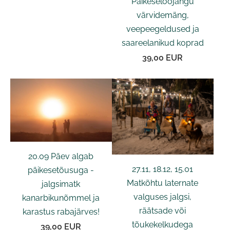
Päikeseloojangu
värvidemäng,
veepeegeldused ja
saareelanikud koprad
39,00 EUR
20.09 Päev algab
27.11, 18.12, 15.01
päikesetõusuga -
Matkõhtu laternate
jalgsimatk
valguses jalgsi,
kanarbikunõmmel ja
räätsade või
karastus rabajärves!
tõukekelkudega
39,00 EUR