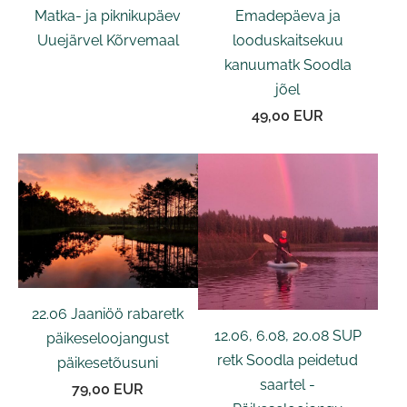
Matka- ja piknikupäev
Emadepäeva ja
Uuejärvel Kõrvemaal
looduskaitsekuu
kanuumatk Soodla
jõel
49,00 EUR
22.06 Jaaniöö rabaretk
12.06, 6.08, 20.08 SUP
päikeseloojangust
retk Soodla peidetud
päikesetõusuni
saartel -
79,00 EUR