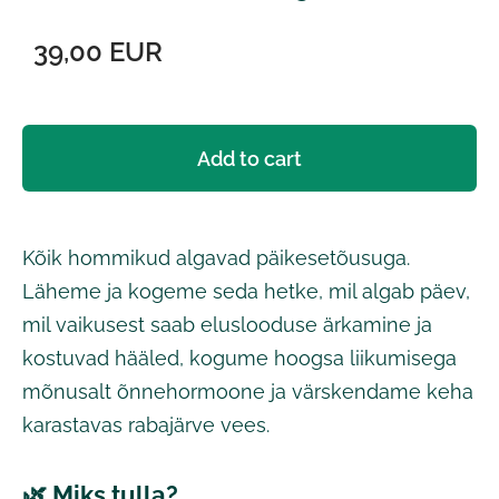
39,00 EUR
Add to cart
Kõik hommikud algavad päikesetõusuga.
Läheme ja kogeme seda hetke, mil algab päev,
mil vaikusest saab eluslooduse ärkamine ja
kostuvad hääled, kogume hoogsa liikumisega
mõnusalt õnnehormoone ja värskendame keha
karastavas rabajärve vees.
🌿 Miks tulla?