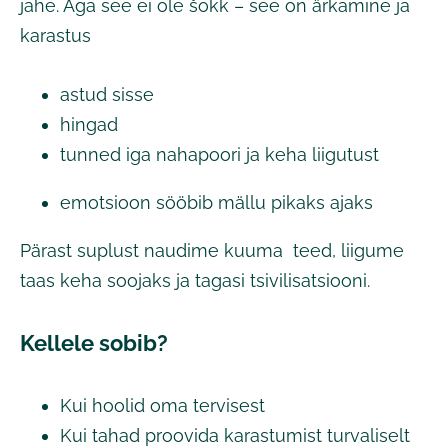
jahe. Aga see ei ole šokk – see on ärkamine ja
karastus
astud sisse
hingad
tunned iga nahapoori ja keha liigutust
emotsioon sööbib mällu pikaks ajaks
Pärast suplust naudime kuuma teed, liigume
taas keha soojaks ja tagasi tsivilisatsiooni.
Kellele sobib?
Kui hoolid oma tervisest
Kui tahad proovida karastumist turvaliselt