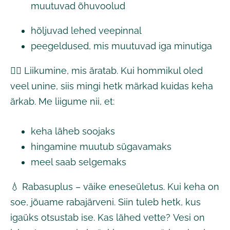
muutuvad õhuvoolud
hõljuvad lehed veepinnal
peegeldused, mis muutuvad iga minutiga
🚶‍♀️ Liikumine, mis äratab. Kui hommikul oled
veel unine, siis mingi hetk märkad kuidas keha
ärkab. Me liigume nii, et:
keha läheb soojaks
hingamine muutub sügavamaks
meel saab selgemaks
💧 Rabasuplus – väike eneseületus. Kui keha on
soe, jõuame rabajärveni. Siin tuleb hetk, kus
igaüks otsustab ise. Kas lähed vette? Vesi on