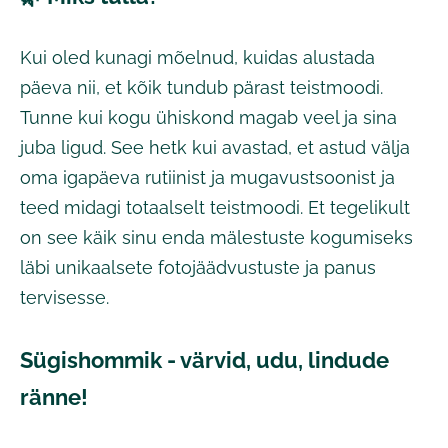
Kui oled kunagi mõelnud, kuidas alustada
päeva nii, et kõik tundub pärast teistmoodi.
Tunne kui kogu ühiskond magab veel ja sina
juba ligud. See hetk kui avastad, et astud välja
oma igapäeva rutiinist ja mugavustsoonist ja
teed midagi totaalselt teistmoodi. Et tegelikult
on see käik sinu enda mälestuste kogumiseks
läbi unikaalsete fotojäädvustuste ja panus
tervisesse.
Sügishommik - värvid, udu, lindude
ränne!