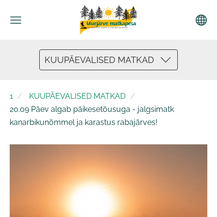
KUUPÄEVALISED MATKAD
1
KUUPÄEVALISED MATKAD
20.09 Päev algab päikesetõusuga - jalgsimatk
kanarbikunõmmel ja karastus rabajärves!