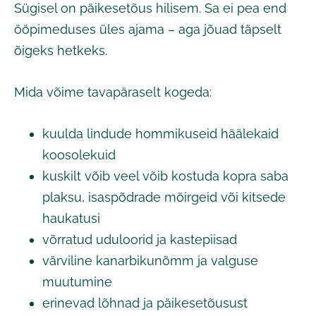
Sügisel on päikesetõus hilisem. Sa ei pea end
ööpimeduses üles ajama – aga jõuad täpselt
õigeks hetkeks.
Mida võime tavapäraselt kogeda:
kuulda lindude hommikuseid häälekaid
koosolekuid
kuskilt võib veel võib kostuda kopra saba
plaksu, isaspõdrade möirgeid või kitsede
haukatusi
võrratud uduloorid ja kastepiisad
värviline kanarbikunõmm ja valguse
muutumine
erinevad lõhnad ja päikesetõusust